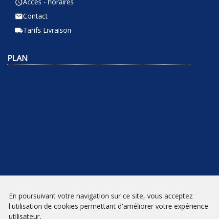
Accès - horaires
query_builder
Contact
email
Tarifs Livraison
local_shipping
PLAN
En poursuivant votre navigation sur ce site, vous acceptez
NEWSLETTER
l'utilisation de cookies permettant d'améliorer votre expérience
utilisateur.