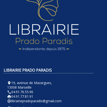
LIBRAIRIE PRADO PARADIS
19, avenue de Mazargues,
room
13008 Marseille
04.91.76.55.96
phone
04.91.77.81.91
local_printshop
librairiepradoparadis@gmail.com
alternate_email