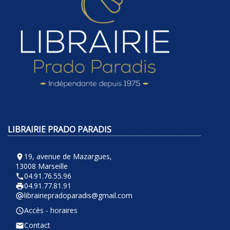
LIBRAIRIE PRADO PARADIS
19, avenue de Mazargues,
room
13008 Marseille
04.91.76.55.96
phone
04.91.77.81.91
local_printshop
librairiepradoparadis@gmail.com
alternate_email
Accès - horaires
query_builder
Contact
email