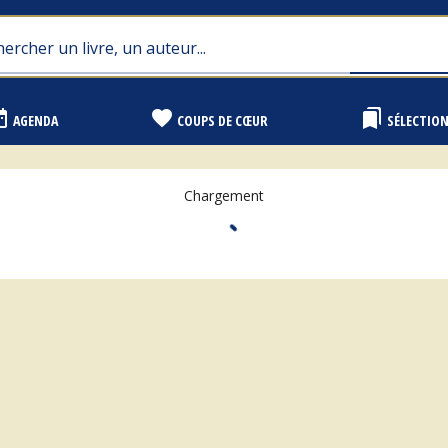
range
favorite
bookmarks
AGENDA
COUPS DE CŒUR
SÉLECTIO
Chargement