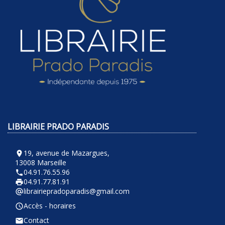
LIBRAIRIE PRADO PARADIS
19, avenue de Mazargues,
room
13008 Marseille
04.91.76.55.96
phone
04.91.77.81.91
local_printshop
librairiepradoparadis@gmail.com
alternate_email
Accès - horaires
query_builder
Contact
email