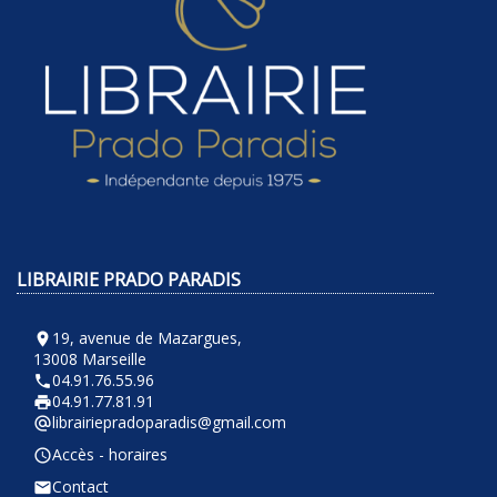
LIBRAIRIE PRADO PARADIS
19, avenue de Mazargues,
room
13008 Marseille
04.91.76.55.96
phone
04.91.77.81.91
local_printshop
librairiepradoparadis@gmail.com
alternate_email
Accès - horaires
query_builder
Contact
email