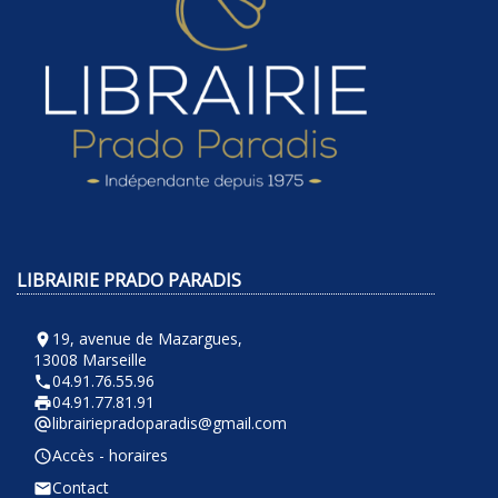
LIBRAIRIE PRADO PARADIS
19, avenue de Mazargues,
room
13008 Marseille
04.91.76.55.96
phone
04.91.77.81.91
local_printshop
librairiepradoparadis@gmail.com
alternate_email
Accès - horaires
query_builder
Contact
email