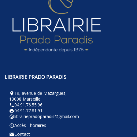
LIBRAIRIE PRADO PARADIS
19, avenue de Mazargues,
room
13008 Marseille
04.91.76.55.96
phone
04.91.77.81.91
local_printshop
librairiepradoparadis@gmail.com
alternate_email
Accès - horaires
query_builder
Contact
email