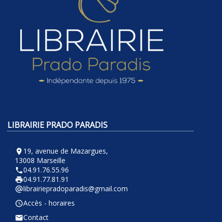
LIBRAIRIE PRADO PARADIS
19, avenue de Mazargues,
room
13008 Marseille
04.91.76.55.96
phone
04.91.77.81.91
local_printshop
librairiepradoparadis@gmail.com
alternate_email
Accès - horaires
query_builder
Contact
email