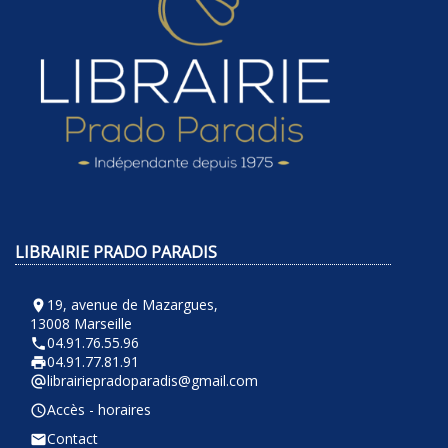
LIBRAIRIE PRADO PARADIS
19, avenue de Mazargues,
room
13008 Marseille
04.91.76.55.96
phone
04.91.77.81.91
local_printshop
librairiepradoparadis@gmail.com
alternate_email
Accès - horaires
query_builder
Contact
email