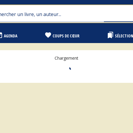
range
favorite
bookmarks
AGENDA
COUPS DE CŒUR
SÉLECTIO
Chargement