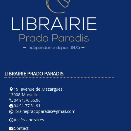
LIBRAIRIE PRADO PARADIS
19, avenue de Mazargues,
room
13008 Marseille
04.91.76.55.96
phone
04.91.77.81.91
local_printshop
librairiepradoparadis@gmail.com
alternate_email
Accès - horaires
query_builder
Contact
email