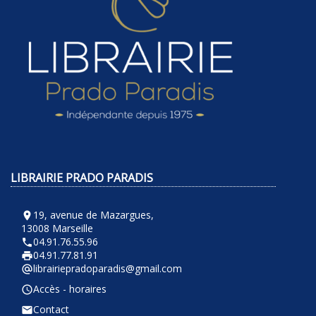
LIBRAIRIE PRADO PARADIS
19, avenue de Mazargues,
room
13008 Marseille
04.91.76.55.96
phone
04.91.77.81.91
local_printshop
librairiepradoparadis@gmail.com
alternate_email
Accès - horaires
query_builder
Contact
email