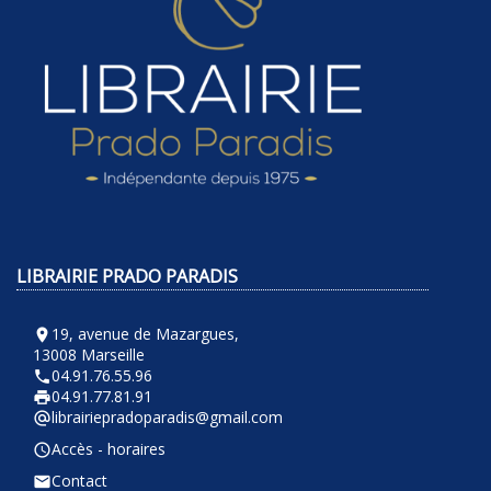
LIBRAIRIE PRADO PARADIS
19, avenue de Mazargues,
room
13008 Marseille
04.91.76.55.96
phone
04.91.77.81.91
local_printshop
librairiepradoparadis@gmail.com
alternate_email
Accès - horaires
query_builder
Contact
email