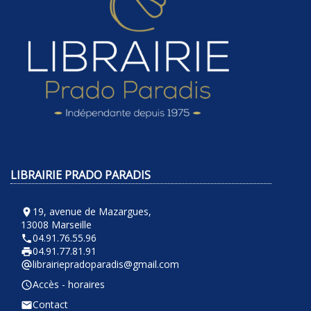
LIBRAIRIE PRADO PARADIS
19, avenue de Mazargues,
room
13008 Marseille
04.91.76.55.96
phone
04.91.77.81.91
local_printshop
librairiepradoparadis@gmail.com
alternate_email
Accès - horaires
query_builder
Contact
email