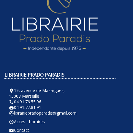
LIBRAIRIE PRADO PARADIS
19, avenue de Mazargues,
room
13008 Marseille
04.91.76.55.96
phone
04.91.77.81.91
local_printshop
librairiepradoparadis@gmail.com
alternate_email
Accès - horaires
query_builder
Contact
email