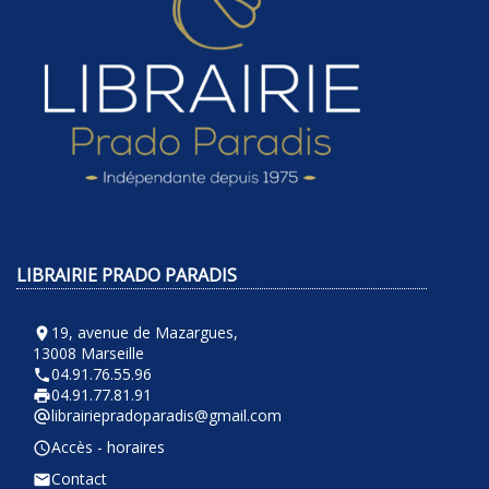
LIBRAIRIE PRADO PARADIS
19, avenue de Mazargues,
room
13008 Marseille
04.91.76.55.96
phone
04.91.77.81.91
local_printshop
librairiepradoparadis@gmail.com
alternate_email
Accès - horaires
query_builder
Contact
email