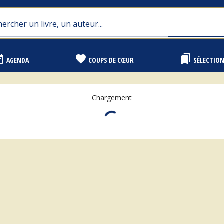
range
favorite
bookmarks
AGENDA
COUPS DE CŒUR
SÉLECTIO
Chargement