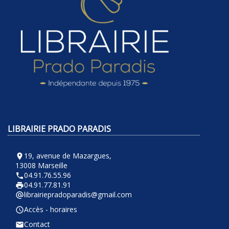
LIBRAIRIE PRADO PARADIS
19, avenue de Mazargues,
room
13008 Marseille
04.91.76.55.96
phone
04.91.77.81.91
local_printshop
librairiepradoparadis@gmail.com
alternate_email
Accès - horaires
query_builder
Contact
email