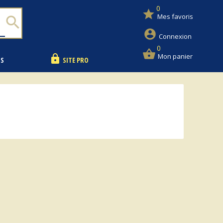
0
star
Mes favoris
search
account_circle
Connexion
0
shopping_basket
Mon panier
lock
NS
SITE PRO