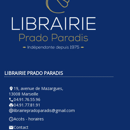
LIBRAIRIE PRADO PARADIS
19, avenue de Mazargues,
room
13008 Marseille
04.91.76.55.96
phone
04.91.77.81.91
local_printshop
librairiepradoparadis@gmail.com
alternate_email
Accès - horaires
query_builder
Contact
email