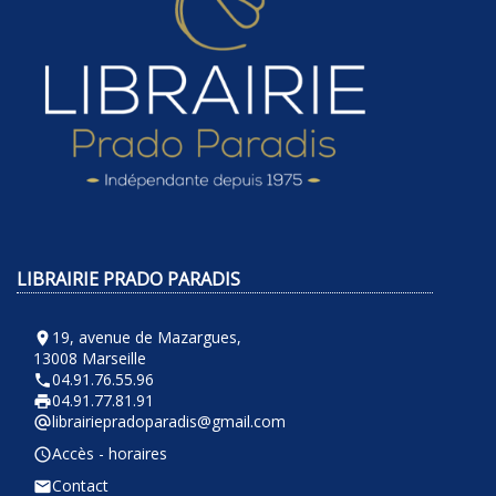
LIBRAIRIE PRADO PARADIS
19, avenue de Mazargues,
room
13008 Marseille
04.91.76.55.96
phone
04.91.77.81.91
local_printshop
librairiepradoparadis@gmail.com
alternate_email
Accès - horaires
query_builder
Contact
email