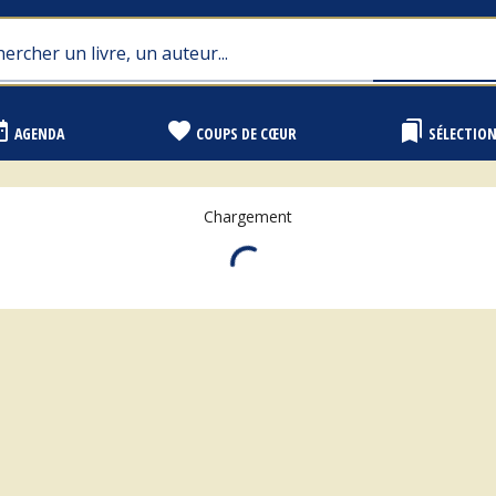
range
favorite
bookmarks
AGENDA
COUPS DE CŒUR
SÉLECTIO
Chargement