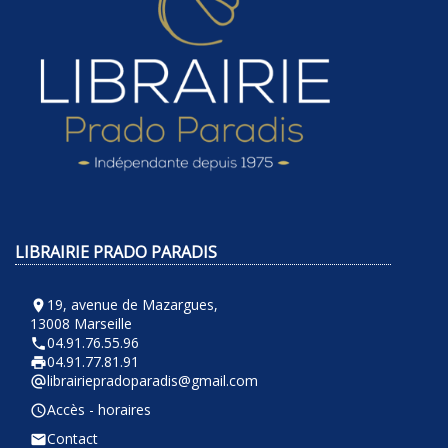
LIBRAIRIE PRADO PARADIS
19, avenue de Mazargues,
room
13008 Marseille
04.91.76.55.96
phone
04.91.77.81.91
local_printshop
librairiepradoparadis@gmail.com
alternate_email
Accès - horaires
query_builder
Contact
email