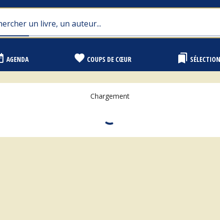
range
favorite
bookmarks
AGENDA
COUPS DE CŒUR
SÉLECTIO
Chargement