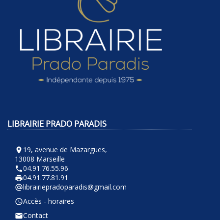
LIBRAIRIE PRADO PARADIS
19, avenue de Mazargues,
room
13008 Marseille
04.91.76.55.96
phone
04.91.77.81.91
local_printshop
librairiepradoparadis@gmail.com
alternate_email
Accès - horaires
query_builder
Contact
email