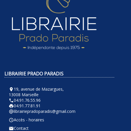
LIBRAIRIE PRADO PARADIS
19, avenue de Mazargues,
room
13008 Marseille
04.91.76.55.96
phone
04.91.77.81.91
local_printshop
librairiepradoparadis@gmail.com
alternate_email
Accès - horaires
query_builder
Contact
email