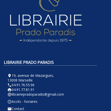
LIBRAIRIE PRADO PARADIS
19, avenue de Mazargues,
room
13008 Marseille
04.91.76.55.96
phone
04.91.77.81.91
local_printshop
librairiepradoparadis@gmail.com
alternate_email
Accès - horaires
query_builder
Contact
email