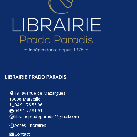
LIBRAIRIE PRADO PARADIS
19, avenue de Mazargues,
room
13008 Marseille
04.91.76.55.96
phone
04.91.77.81.91
local_printshop
librairiepradoparadis@gmail.com
alternate_email
Accès - horaires
query_builder
Contact
email