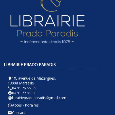
LIBRAIRIE PRADO PARADIS
19, avenue de Mazargues,
room
13008 Marseille
04.91.76.55.96
phone
04.91.77.81.91
local_printshop
librairiepradoparadis@gmail.com
alternate_email
Accès - horaires
query_builder
Contact
email