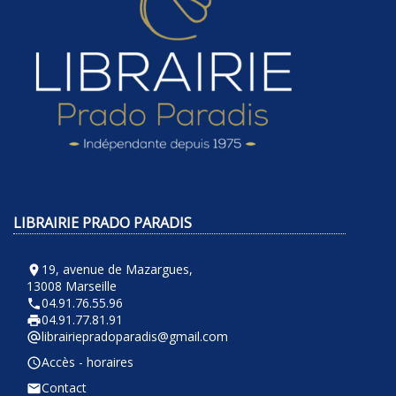
LIBRAIRIE PRADO PARADIS
19, avenue de Mazargues,
room
13008 Marseille
04.91.76.55.96
phone
04.91.77.81.91
local_printshop
librairiepradoparadis@gmail.com
alternate_email
Accès - horaires
query_builder
Contact
email