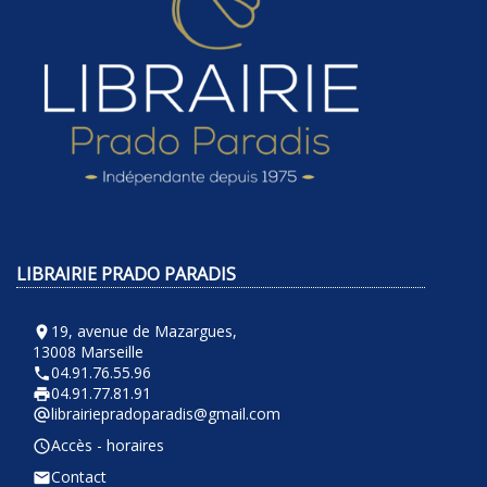
LIBRAIRIE PRADO PARADIS
19, avenue de Mazargues,
room
13008 Marseille
04.91.76.55.96
phone
04.91.77.81.91
local_printshop
librairiepradoparadis@gmail.com
alternate_email
Accès - horaires
query_builder
Contact
email