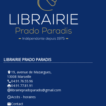
LIBRAIRIE PRADO PARADIS
19, avenue de Mazargues,
room
13008 Marseille
04.91.76.55.96
phone
04.91.77.81.91
local_printshop
librairiepradoparadis@gmail.com
alternate_email
Accès - horaires
query_builder
Contact
email