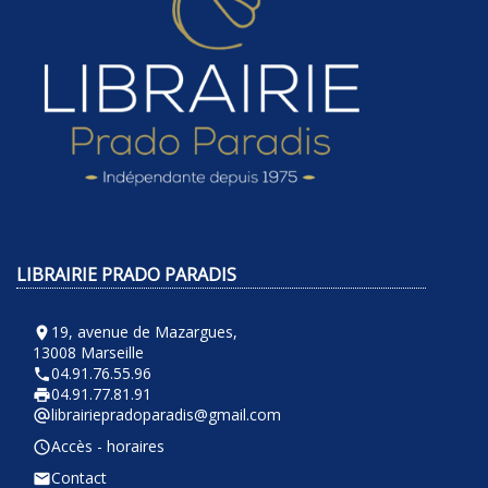
LIBRAIRIE PRADO PARADIS
19, avenue de Mazargues,
room
13008 Marseille
04.91.76.55.96
phone
04.91.77.81.91
local_printshop
librairiepradoparadis@gmail.com
alternate_email
Accès - horaires
query_builder
Contact
email