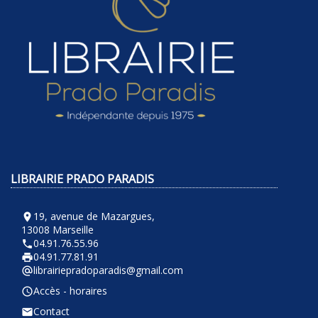
LIBRAIRIE PRADO PARADIS
19, avenue de Mazargues,
room
13008 Marseille
04.91.76.55.96
phone
04.91.77.81.91
local_printshop
librairiepradoparadis@gmail.com
alternate_email
Accès - horaires
query_builder
Contact
email