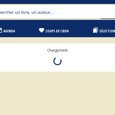
range
favorite
bookmarks
AGENDA
COUPS DE CŒUR
SÉLECTIO
Chargement