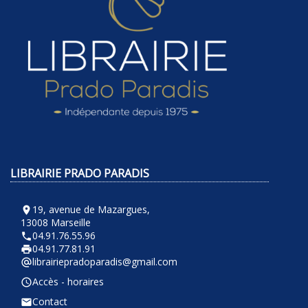
LIBRAIRIE PRADO PARADIS
19, avenue de Mazargues,
room
13008 Marseille
04.91.76.55.96
phone
04.91.77.81.91
local_printshop
librairiepradoparadis@gmail.com
alternate_email
Accès - horaires
query_builder
Contact
email