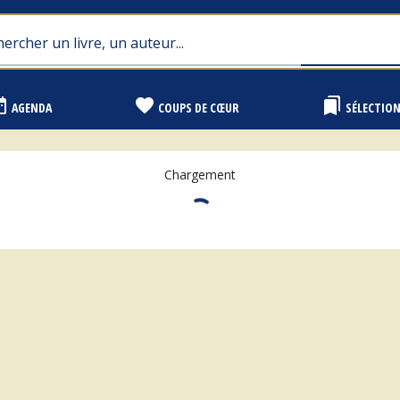
range
favorite
bookmarks
AGENDA
COUPS DE CŒUR
SÉLECTIO
Chargement
"