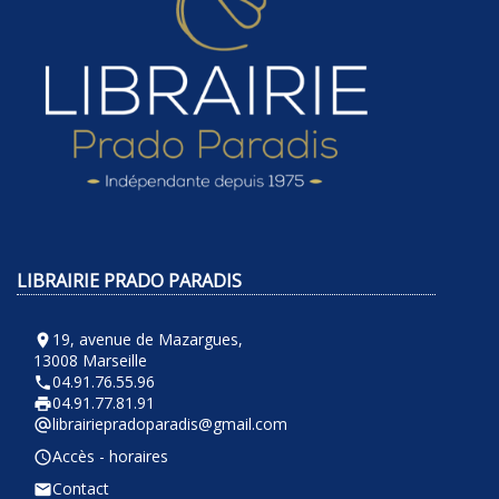
LIBRAIRIE PRADO PARADIS
19, avenue de Mazargues,
room
13008 Marseille
04.91.76.55.96
phone
04.91.77.81.91
local_printshop
librairiepradoparadis@gmail.com
alternate_email
Accès - horaires
query_builder
Contact
email