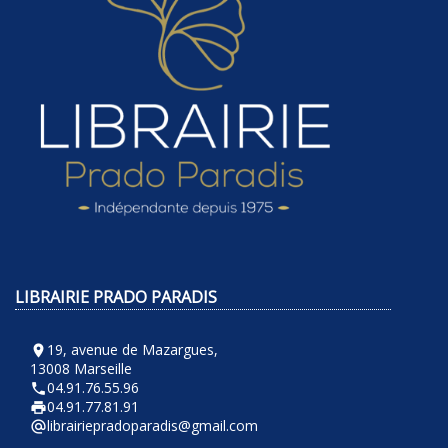
LIBRAIRIE PRADO PARADIS
19, avenue de Mazargues,
room
13008 Marseille
04.91.76.55.96
phone
04.91.77.81.91
local_printshop
librairiepradoparadis@gmail.com
alternate_email