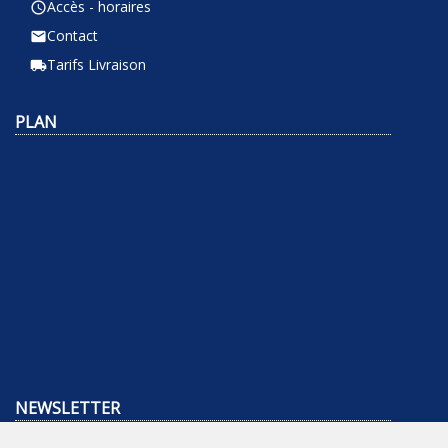
Accès - horaires
query_builder
Contact
email
Tarifs Livraison
local_shipping
PLAN
NEWSLETTER