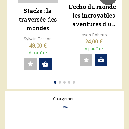
L'écho du monde :
Stacks : la
les incroyables
traversée des
aventures d'u...
mondes
Jason Roberts
E
Sylvain Tesson
24,00 €
49,00 €
A paraître
A paraître
star
shopping_basket
star
shopping_basket
Chargement
0 résultats
16 résultats par page
Trier par pertinence
Affichage
expand_more
expand_more
format_align_justify
apps