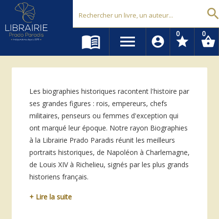
Librairie Prado Paradis - Marseille
searc
0
0
menu_book
menu
account_circle
star
shopping_basket
Les biographies historiques racontent l'histoire par
ses grandes figures : rois, empereurs, chefs
militaires, penseurs ou femmes d'exception qui
ont marqué leur époque. Notre rayon Biographies
à la Librairie Prado Paradis réunit les meilleurs
portraits historiques, de Napoléon à Charlemagne,
de Louis XIV à Richelieu, signés par les plus grands
historiens français.
+ Lire la suite