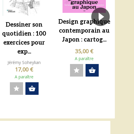
Design graphique
Dessiner son
Beau
contemporain au
quotidien : 100
Japon : cartog...
Mun
exercices pour
35,00 €
exp...
A paraître
Jérémy Soheylian
17,00 €
star
shopping_basket
A paraître
star
shopping_basket
expand_more
expand_more
Affichage