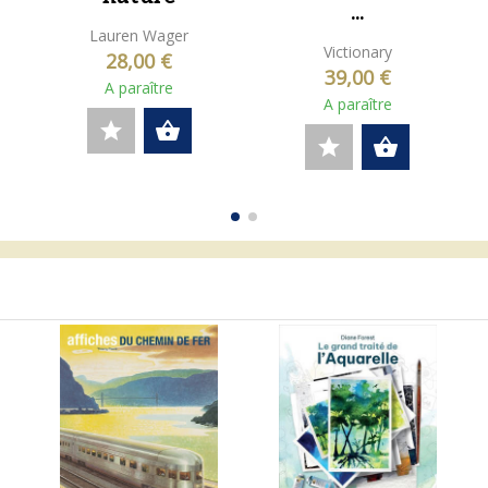
...
Lauren Wager
Victionary
28,00 €
39,00 €
A paraître
A paraître
star
shopping_basket
star
shopping_basket