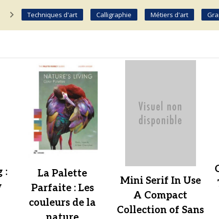
navigate_next
Techniques d'art
Calligraphie
Métiers d'art
Gra
 :
La Palette
Mini Serif In Use
w
Parfaite : Les
A Compact
couleurs de la
Collection of Sans
nature