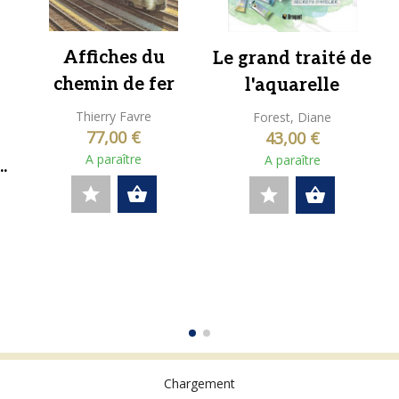
Affiches du
Le grand traité de
chemin de fer
l'aquarelle
Thierry Favre
Forest, Diane
77,00 €
43,00 €
A paraître
A paraître
.
star
shopping_basket
star
shopping_basket
Chargement