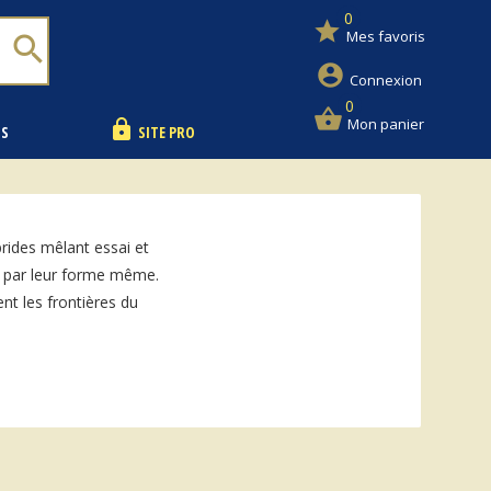
0
star
Mes favoris
search
account_circle
Connexion
0
shopping_basket
Mon panier
lock
NS
SITE PRO
brides mêlant essai et
le par leur forme même.
ent les frontières du