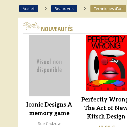
navigate_next
navigate_next
Accueil
Beaux-Arts
Techniques d'art
NOUVEAUTÉS
Perfectly Wrong
Iconic Designs A
The Art of Ne
memory game
Kitsch Design
Sue Cadzow