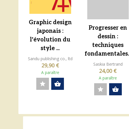
Graphic design
Progresser en
japonais :
dessin :
l'évolution du
techniques
style ...
fondamentales..
Sandu publishing co., ltd
Saskia Bertrand
29,90 €
24,00 €
A paraître
A paraître
star
shopping_basket
star
shopping_basket
0 résultats