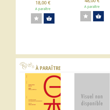
48,00 €
18,00 €
A paraître
A paraître
star
shopping_basket
star
shopping_basket
À PARAÎTRE