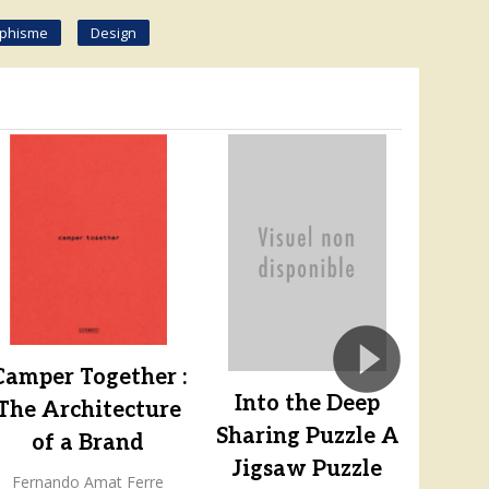
phisme
Design
Camper Together :
Into the Deep
Mini
The Architecture
Sharing Puzzle A
A
of a Brand
Jigsaw Puzzle
Colle
Fernando Amat Ferre