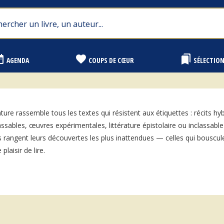
range
favorite
bookmarks
AGENDA
COUPS DE CŒUR
SÉLECTIO
ature rassemble tous les textes qui résistent aux étiquettes : récits hy
classables, œuvres expérimentales, littérature épistolaire ou inclassab
res rangent leurs découvertes les plus inattendues — celles qui bouscul
laisir de lire.