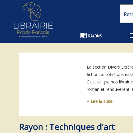
Librairie Prado Paradis - Marseille
menu_book
date_
RAYONS
La section Divers Littér
fiction, autofictions in
C'est ici que nos librai
roman et renouvellent le p
+ Lire la suite
Rayon : Techniques d'art