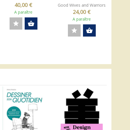
40,00 €
Good Wives and Warriors
24,00 €
A paraître
A paraître
star
shopping_basket
star
shopping_basket