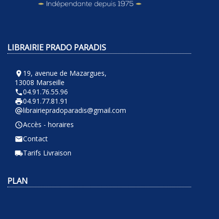
LIBRAIRIE PRADO PARADIS
19, avenue de Mazargues,
room
13008 Marseille
04.91.76.55.96
phone
04.91.77.81.91
local_printshop
librairiepradoparadis@gmail.com
alternate_email
Accès - horaires
query_builder
Contact
email
Tarifs Livraison
local_shipping
PLAN