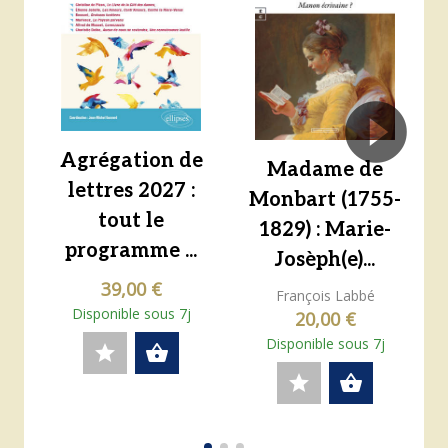
Agrégation de
Madame de
lettres 2027 :
Monbart (1755-
tout le
1829) : Marie-
programme ...
Josèph(e)...
39,00 €
François Labbé
Disponible sous 7j
20,00 €
Disponible sous 7j
star
shopping_basket
star
shopping_basket