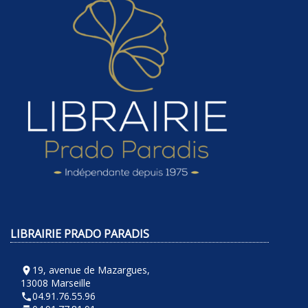
LIBRAIRIE PRADO PARADIS
19, avenue de Mazargues,
room
13008 Marseille
04.91.76.55.96
phone