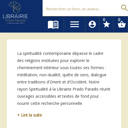
Librairie Prado Paradis - Marseille
searc
0
0
menu_book
menu
account_circle
star
shopping_basket
La spiritualité contemporaine dépasse le cadre
des religions instituées pour explorer le
cheminement intérieur sous toutes ses formes :
méditation, non-dualité, quête de sens, dialogue
entre traditions d'Orient et d'Occident. Notre
rayon Spiritualité à la Librairie Prado Paradis réunit
ouvrages accessibles et textes de fond pour
nourrir cette recherche personnelle.
+ Lire la suite