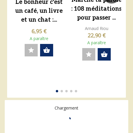
Le bonheur c'est
: 108 méditations
un café, un livre
pour passer ...
et un chat :...
Arnaud Riou
6,95 €
22,90 €
A paraître
A paraître
star
shopping_basket
star
shopping_basket
Chargement
0 résultats
16 résultats par page
Trier par pertinence
Affichage
expand_more
expand_more
format_align_justify
apps