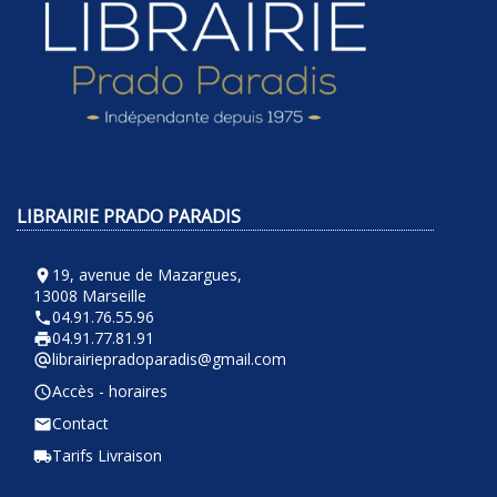
LIBRAIRIE PRADO PARADIS
19, avenue de Mazargues,
room
13008 Marseille
04.91.76.55.96
phone
04.91.77.81.91
local_printshop
librairiepradoparadis@gmail.com
alternate_email
Accès - horaires
query_builder
Contact
email
Tarifs Livraison
local_shipping