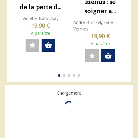
menus : se
de la perte d...
soigner a...
Violette Babocsay
André Burckel
,
Lyne
19,90 €
Vermes
A paraître
19,90 €
A paraître
star
shopping_basket
star
shopping_basket
Chargement
0 résultats
16 résultats par page
Trier par pertinence
Affichage
expand_more
expand_more
format_align_justify
apps