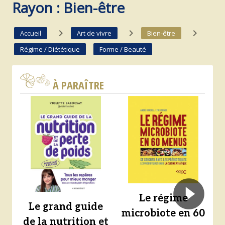
Rayon : Bien-être
navigate_next
navigate_next
navigate_next
Accueil
Art de vivre
Bien-être
Régime / Diététique
Forme / Beauté
À PARAÎTRE
Le régime
Le grand guide
microbiote en 60
s
de la nutrition et