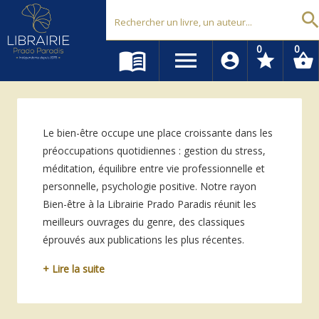
Librairie Prado Paradis - Marseille
searc
0
0
menu_book
menu
account_circle
star
shopping_basket
Le bien-être occupe une place croissante dans les
préoccupations quotidiennes : gestion du stress,
méditation, équilibre entre vie professionnelle et
personnelle, psychologie positive. Notre rayon
Bien-être à la Librairie Prado Paradis réunit les
meilleurs ouvrages du genre, des classiques
éprouvés aux publications les plus récentes.
+ Lire la suite