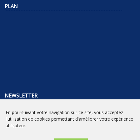
PLAN
NEWSLETTER
INSCRIPTION
En poursuivant votre navigation sur ce site, vous acceptez
l'utilisation de cookies permettant d'améliorer votre expérience
utilisateur.
Mentions légales
|
Conditions générales de vente
| Librairie Prado
Paradis - Marseille © 2026 - Site créé par
eNovAlp