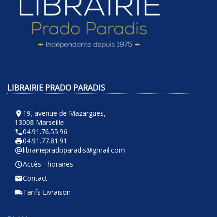
LIBRAIRIE PRADO PARADIS
19, avenue de Mazargues,
room
13008 Marseille
04.91.76.55.96
phone
04.91.77.81.91
local_printshop
librairiepradoparadis@gmail.com
alternate_email
Accès - horaires
query_builder
Contact
email
Tarifs Livraison
local_shipping