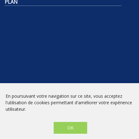
PLAN
NEWSLETTER
En poursuivant votre navigation sur ce site, vous acceptez
l'utilisation de cookies permettant d'améliorer votre expérience
INSCRIPTION
utilisateur.
Mentions légales
|
Conditions générales de vente
| Librairie Prado
Paradis - Marseille © 2026 - Site créé par
eNovAlp
OK