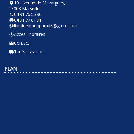
19, avenue de Mazargues,
room
13008 Marseille
04.91.76.55.96
phone
04.91.77.81.91
local_printshop
librairiepradoparadis@gmail.com
alternate_email
Accès - horaires
query_builder
Contact
email
Tarifs Livraison
local_shipping
PLAN