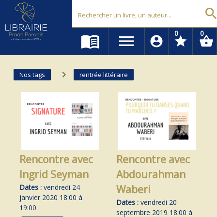
Librairie Prado Paradis - Marseille
searc
0
0
menu_book
menu
account_circle
star
shopping_basket
navigate_next
Nos tags
rentrée littéraire
Rencontre avec
Rencontre avec
Ingrid Seyman
Abdourahman
Dates :
vendredi 24
Waberi
janvier 2020 18:00 à
Dates :
vendredi 20
19:00
septembre 2019 18:00 à