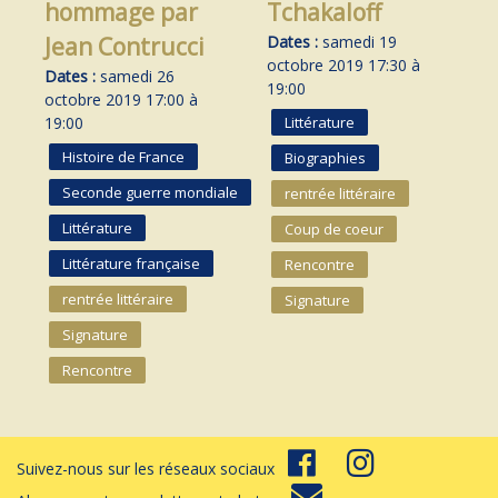
hommage par
Tchakaloff
Jean Contrucci
Dates :
samedi 19
octobre 2019 17:30 à
Dates :
samedi 26
19:00
octobre 2019 17:00 à
Littérature
19:00
Histoire de France
Biographies
Seconde guerre mondiale
rentrée littéraire
Littérature
Coup de coeur
Littérature française
Rencontre
rentrée littéraire
Signature
Signature
Rencontre
Suivez-nous sur les réseaux sociaux