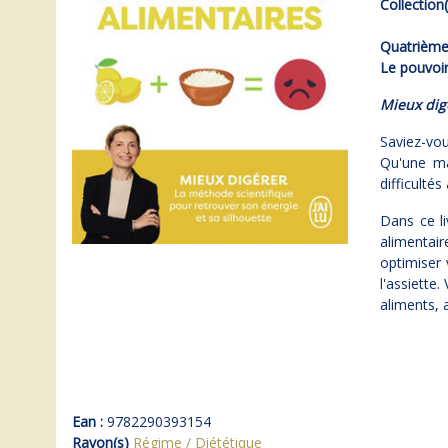
Collection(
Quatrième 
Le pouvoir
Mieux digé
Saviez-vou
Qu'une ma
difficultés
Dans ce li
alimentair
optimiser 
l'assiette
aliments, 
Ean :
9782290393154
Rayon(s)
Régime / Diététique