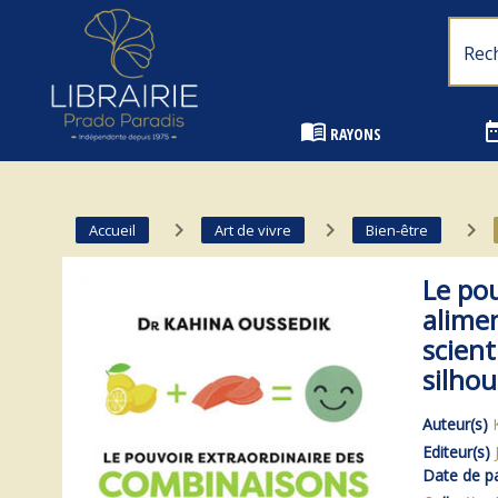
Librairie Prado Paradis - Marseille
menu_book
date_
RAYONS
navigate_next
navigate_next
navigate_next
Accueil
Art de vivre
Bien-être
Le po
alimen
scient
silhou
Auteur(s)
Editeur(s)
Date de pa