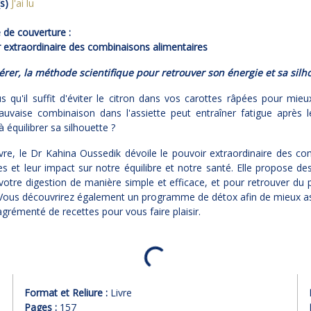
s)
J'ai lu
de couverture :
 extraordinaire des combinaisons alimentaires
rer, la méthode scientifique pour retrouver son énergie et sa silh
s qu'il suffit d'éviter le citron dans vos carottes râpées pour mieu
uvaise combinaison dans l'assiette peut entraîner fatigue après l
 à équilibrer sa silhouette ?
vre, le Dr Kahina Oussedik dévoile le pouvoir extraordinaire des c
es et leur impact sur notre équilibre et notre santé. Elle propose de
votre digestion de manière simple et efficace, et pour retrouver du p
. Vous découvrirez également un programme de détox afin de mieux as
agrémenté de recettes pour vous faire plaisir.
Format et Reliure :
Livre
Pages :
157