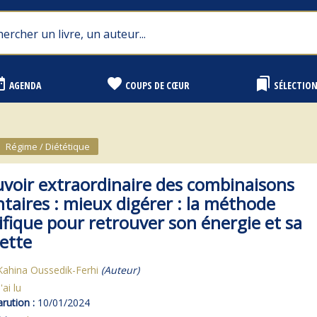
range
favorite
bookmarks
AGENDA
COUPS DE CŒUR
SÉLECTIO
Régime / Diététique
uvoir extraordinaire des combinaisons
taires : mieux digérer : la méthode
ifique pour retrouver son énergie et sa
ette
Kahina Oussedik-Ferhi
(Auteur)
J'ai lu
rution :
10/01/2024