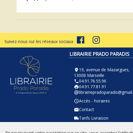
Suivez-nous sur les réseaux sociaux
LIBRAIRIE PRADO PARADIS
19, avenue de Mazargues,
room
13008 Marseille
04.91.76.55.96
phone
04.91.77.81.91
local_printshop
librairiepradoparadis@gmai
alternate_email
Accès - horaires
query_builder
Contact
email
Tarifs Livraison
local_shipping
En poursuivant votre navigation sur ce site, vous acceptez l'utilisa