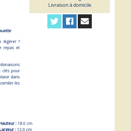
Livraison à domicile
ouette
x digérer ?
e repas et
ombinaisons
s clés pour
laisir dans
similer les
Hauteur :
18.0 cm
Largeur :
12.0 cm