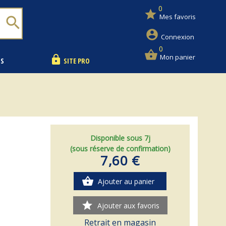
0
star
Mes favoris
search
account_circle
Connexion
0
shopping_basket
Mon panier
lock
NS
SITE PRO
Disponible sous 7j
(sous réserve de confirmation)
7,60 €
shopping_basket
Ajouter au panier
star
Ajouter aux favoris
Retrait en magasin