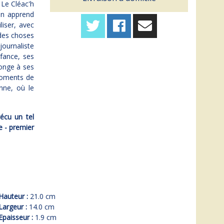
 Le Cléac'h
lin apprend
liser, avec
ndes choses
journaliste
nfance, ses
longe à ses
moments de
nne, où le
vécu un tel
e - premier
Hauteur :
21.0 cm
Largeur :
14.0 cm
Epaisseur :
1.9 cm