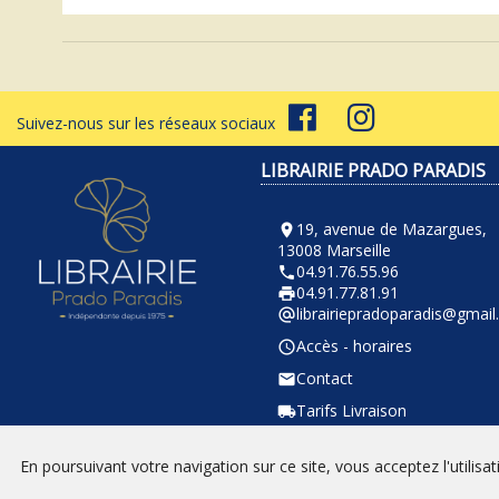
Suivez-nous sur les réseaux sociaux
LIBRAIRIE PRADO PARADIS
19, avenue de Mazargues,
room
13008 Marseille
04.91.76.55.96
phone
04.91.77.81.91
local_printshop
librairiepradoparadis@gmai
alternate_email
Accès - horaires
query_builder
Contact
email
Tarifs Livraison
local_shipping
En poursuivant votre navigation sur ce site, vous acceptez l'utilisa