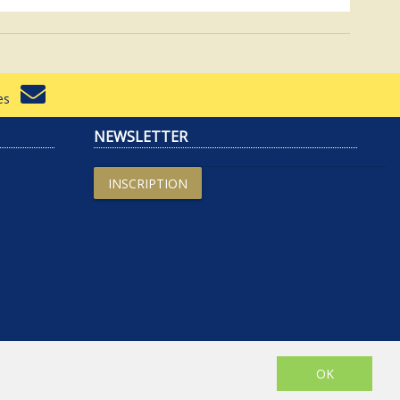
rtes
NEWSLETTER
INSCRIPTION
OK
 de vente
| Librairie Prado Paradis - Marseille © 2026 - Site créé par
eNovAlp