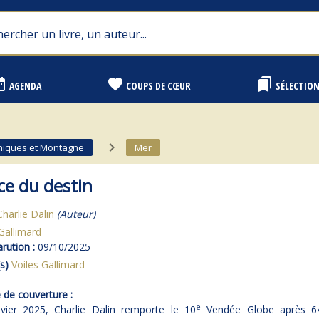
range
favorite
bookmarks
AGENDA
COUPS DE CŒUR
SÉLECTIO
navigate_next
niques et Montagne
Mer
ce du destin
Charlie Dalin
(Auteur)
Gallimard
rution :
09/10/2025
s)
Voiles Gallimard
de couverture :
e
vier 2025, Charlie Dalin remporte le 10
Vendée Globe après 64