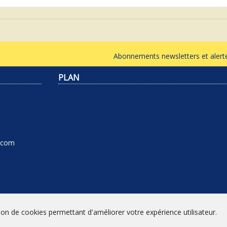
Abonnements newsletters et ale
PLAN
l.com
tion de cookies permettant d'améliorer votre expérience utilisateur.
Mentions légales
|
Conditions générales