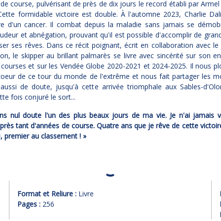
de course, pulvérisant de près de dix jours le record établi par Armel
ette formidable victoire est double. À l'automne 2023, Charlie Da
fre d'un cancer. Il combat depuis la maladie sans jamais se démobi
pudeur et abnégation, prouvant qu'il est possible d'accomplir de gra
iser ses rêves. Dans ce récit poignant, écrit en collaboration avec le 
on, le skipper au brillant palmarès se livre avec sincérité sur son e
courses et sur les Vendée Globe 2020-2021 et 2024-2025. Il nous p
coeur de ce tour du monde de l'extrême et nous fait partager les 
 aussi de doute, jusqu'à cette arrivée triomphale aux Sables-d'Olo
te fois conjuré le sort...
ns nul doute l'un des plus beaux jours de ma vie. Je n'ai jamais 
ès tant d'années de course. Quatre ans que je rêve de cette victoir
ne, premier au classement ! »
Format et Reliure :
Livre
Pages :
256