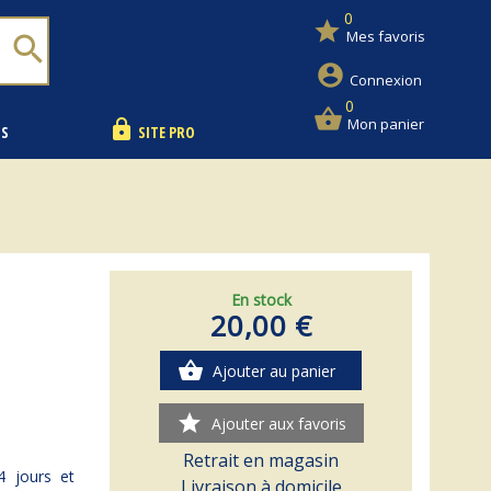
0
star
Mes favoris
search
account_circle
Connexion
0
shopping_basket
Mon panier
lock
NS
SITE PRO
En stock
20,00 €
shopping_basket
Ajouter au panier
star
Ajouter aux favoris
Retrait en magasin
 jours et
Livraison à domicile