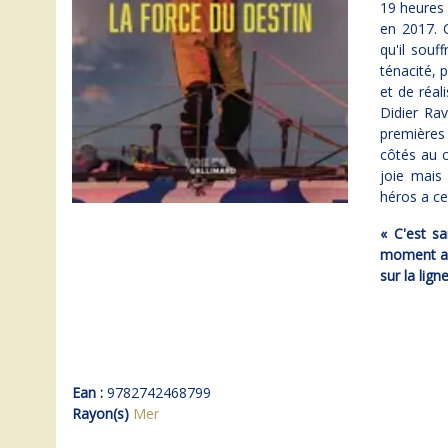
19 heures 
en 2017. C
qu'il souf
ténacité, 
et de réal
Didier Rav
premières 
côtés au 
joie mais
héros a cet
« C'est sa
moment apr
sur la lig
Ean :
9782742468799
Rayon(s)
Mer