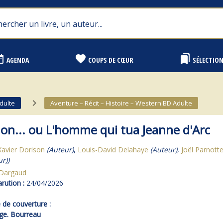
range
favorite
bookmarks
AGENDA
COUPS DE CŒUR
SÉLECTIO
navigate_next
dulte
Aventure – Récit – Histoire – Western BD Adulte
on... ou L'homme qui tua Jeanne d'Arc
Xavier Dorison
(Auteur)
,
Louis-David Delahaye
(Auteur)
,
Joël Parnott
ur))
Dargaud
rution :
24/04/2026
de couverture :
uge. Bourreau