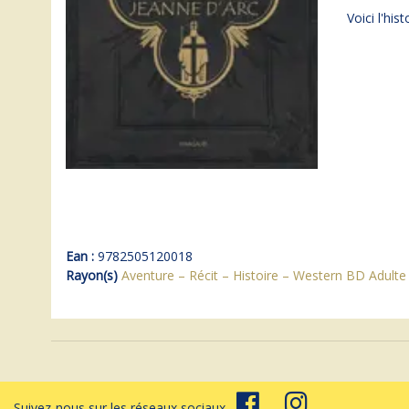
Voici l'hi
Ean :
9782505120018
Rayon(s)
Aventure – Récit – Histoire – Western BD Adulte
Suivez-nous sur les réseaux sociaux