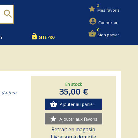
0
star
Mes favoris
search
account_circle
Connexion
0
shopping_basket
Mon panier
lock
NS
SITE PRO
En stock
35,00 €
e
(Auteur
shopping_basket
Ajouter au panier
star
Ajouter aux favoris
Retrait en magasin
Livraison à domicile