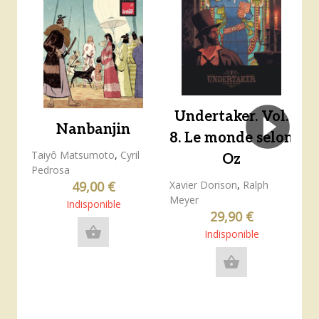
Undertaker. Vol.
Nanbanjin
8. Le monde selon
Taiyô Matsumoto
,
Cyril
Oz
Pedrosa
C
Xavier Dorison
,
Ralph
49,00 €
Meyer
Indisponible
29,90 €
shopping_basket
Indisponible
shopping_basket