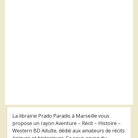
Vaillantes
La sorcière qui a
Emilie Chazerand
,
Cécile
changé le monde
Becq
Jean-Yves Le Naour
,
20,00 €
Emilio Van der Zuiden
Disponible sous 7j
16,90 €
Disponible sous 7j
star
shopping_basket
star
shopping_basket
format_indent_increase
replay
Filtres
réinitialiser
La librairie Prado Paradis à Marseille vous
propose un rayon Aventure – Récit – Histoire –
Western BD Adulte, dédié aux amateurs de récits