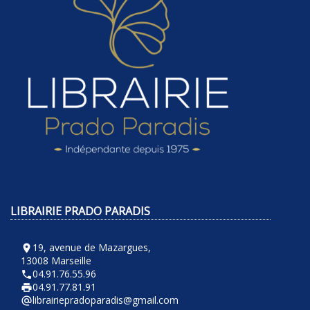
LIBRAIRIE PRADO PARADIS
19, avenue de Mazargues,
room
13008 Marseille
04.91.76.55.96
phone
04.91.77.81.91
local_printshop
librairiepradoparadis@gmail.com
alternate_email