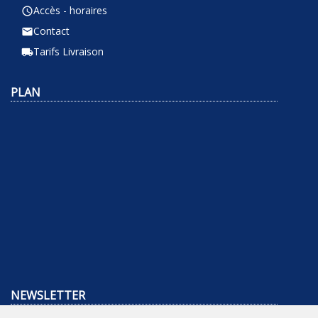
Accès - horaires
query_builder
Contact
email
Tarifs Livraison
local_shipping
PLAN
NEWSLETTER