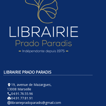
LIBRAIRIE PRADO PARADIS
19, avenue de Mazargues,
room
13008 Marseille
04.91.76.55.96
phone
04.91.77.81.91
local_printshop
librairiepradoparadis@gmail.com
alternate_email